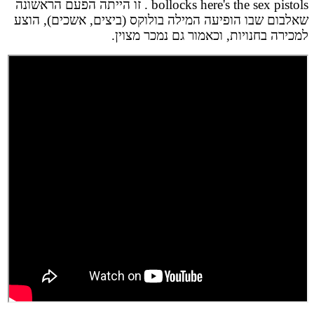
bollocks here's the sex pistols . זו הייתה הפעם הראשונה
שאלבום שבו הופיעה המילה בולוקס (ביצים, אשכים), הוצע
למכירה בחנויות, וכאמור גם נמכר מצוין.