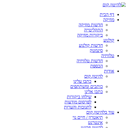
דף הבית
מוזיקה
חדשות מוזיקה
התקליטייה
ביקורות מוזיקה
קולנוע
חדשות קולנוע
סינמטק
טלוויזיה
חדשות טלוויזיה
הכספת
אודות
להיטון.קום
כתבו עלינו
כותבים ומשתתפים
כתבו אלינו
שילחו ביקורות
לפרסום מודעות
לתגובות והערות
עוד בלהיטון.קום
תיאטרון / חיים נוי
אינטרנט
להיטון.פרינט