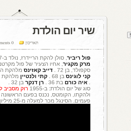
שיר יום הולדת
תאריכון
0 comments
פול ריביר
, סולן להקת הריידרז, נולד ב-1937 ומת בגיל67 .
מרק מקגיר
, אחיו הצעיר של פול מקרטנ
סקפולד, בן 72 .
דייב קאזינס
מלהקת הסטרו
קני לוגינס
בן 68 .
קתי ולנטיין
.
איה כורם
בת 36 .
רן דנקר
בן 32 .
סוג של יום הולדת: ב-1955
רוק מסביב ל
ולהקתו, הקומטס, נכנס בפעם הראשונה ל
פעמים. הסינגל מכר למעלה מ-25 מיליון עותקים בעולם.