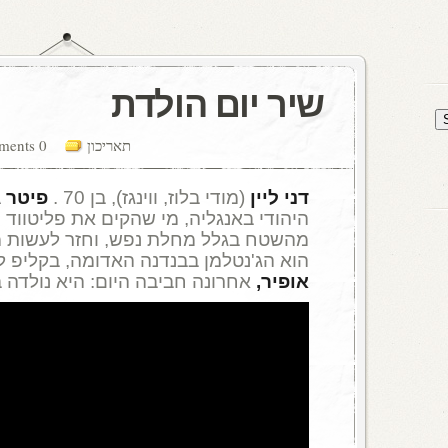
שיר יום הולדת
תאריכון
0 comments
דני ליין
(מודי בלוז, ווינגז), בן 70 .
פיטר ג
היהודי באנגליה, מי שהקים את פליטווד 
הוא הג'נטלמן בבנדנה האדומה, בקליפ 
אופיר,
אחרונה חביבה היום: היא נולדה ב-1969