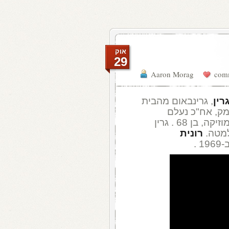
אוק
29
Aaron Morag
רין
, גרינבאום מהבית
מק, אח"כ נעלם
מהשטח בגלל מחלת נפש, וחזר לעשות מוזיקה, בן 68 . גרין
למטה.
רונית
 .