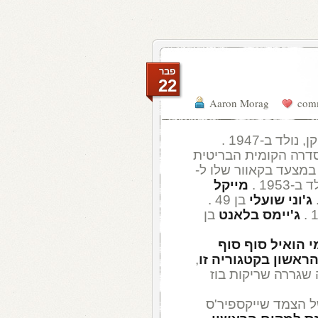
פבר
22
Aaron Morag
לד ב-1947 .
דרה הקומית הבריטית
במצעד בקאוור שלו ל-
195 .
מייקל
ג'וני שועלי
בן 49 .
ג'יימס בלאנט
בן
 הואיל סוף סוף
ראשון בקטגוריה זו
,
 שגררה שריקות בוז
 הצמד שייקספיר'ס