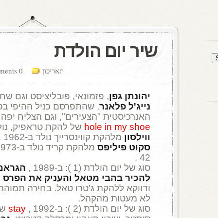
שיר יום הולדת
תאריכון
0 comments
יהונתן גפן
, פזמונאי, פובליציסט וגם שחקן, נו
נייג'ל פלאנר
, שהתפרסם כניל ההיפי בס
האנרכיסטית "הצעירים", וגם הצליח יפה 
hole in my shoe
של להקת טראפיק, נולד ב-3
ווילסון
מלהקת קווינסרייך נולד ב-1962 .
סקוט פיליפס
מלהקת קריד נולד ב-1973 .
42 .
סוג של יום הולדת (1 ): ב-1989 ,
הגראמי
להכיר בהבי מטאל והעניק את הפרס ה
ודווקא ללהקת ג'טרו טאל. בחירה תמוהה
לא מעטות מהקהל.
סוג של יום הולדת (2 ): ב-1992 ,
stay
של