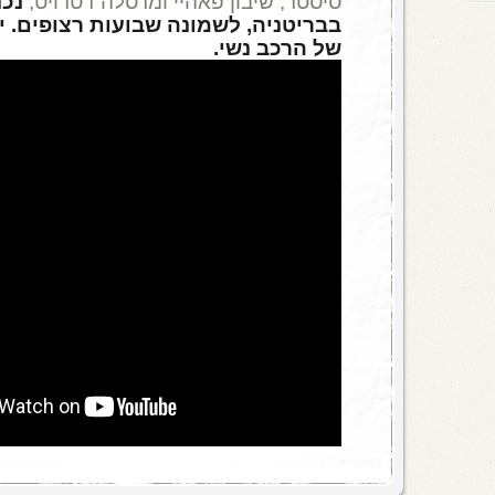
סיסטר, שיבון פאהיי ומרסלה דטרויט,
נכנ
בבריטניה, לשמונה שבועות רצופים. י
של הרכב נשי.