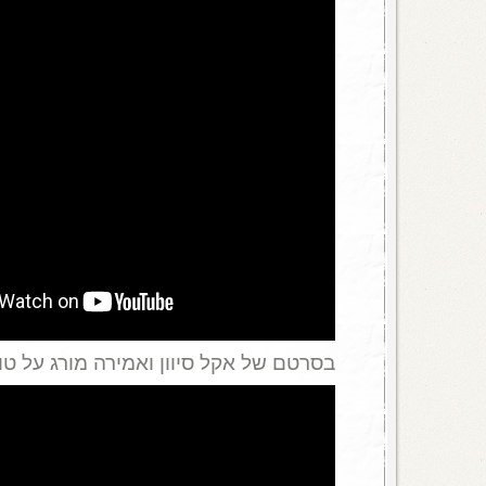
בסרטם של אקל סיוון ואמירה מורג על טופ