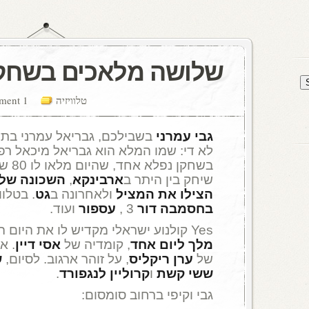
שלושה מלאכים בשחק
טלוויזיה
1 comment
גבי עמרני
בשבילכם, גבריאל עמרני בתע
לא די: שמו המלא הוא גבריאל מיכאל ר
בשחקן 
שיחק בין היתר ב
ארבינקא
,
השכונה שלנ
הצילו את המציל
ולאחרונה ב
גט
. בטלו
בחסמבה דור
3 ,
עספור
ועוד.
Yes קולנוע ישראלי מקדיש לו את היום הזה. ב-20.30 ישודר
מלך ליום אחד
, קומדיה של
אסי דיין
. אחר
של
ערן
ריקליס
, על זוהר ארגוב. לסיום,
ש
ששי קשת
ו
קרוליין לנגפורד
.
גבי וקיפי ברחוב סומסום: