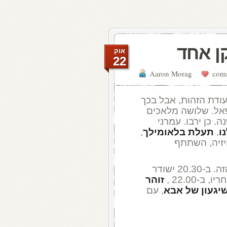
ן אחד
אוק
22
Aaron Morag
ודת הזהות, אבל בכך
פאל. שלושה מלאכים
נפלא אחד, שהיום מלאו לו 80 שנה. כן ירבו. עמרני
ו
,
תעלת בלאומילך
,
ויזיה, השתתף
יו, ב-22.00 ,
זוהר
יגעון של אבא
, עם