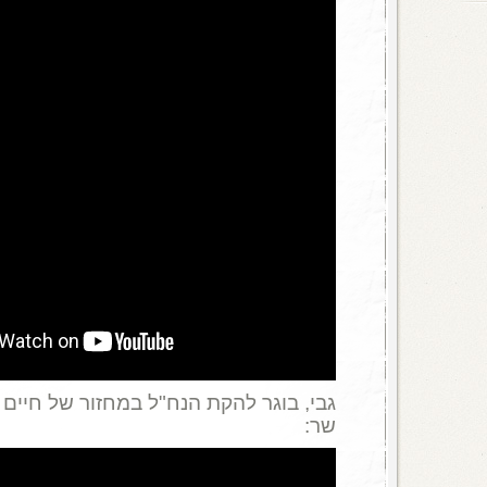
גבי, בוגר להקת הנח"ל במחזור של חיים טו
שר: