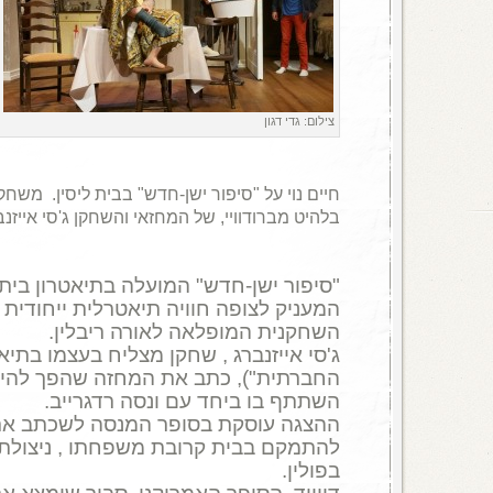
צילום: גדי דגון
חיים נוי על "סיפור ישן-חדש" בבית ליסין. משחק
בלהיט מברודוויי, של המחזאי והשחקן ג'סי אייזנב
"סיפור ישן-חדש" המועלה בתיאטרון בית 
המעניק לצופה חוויה תיאטרלית ייחודית 
השחקנית המופלאה לאורה ריבלין.
ג'סי אייזנברג , שחקן מצליח בעצמו בתיא
החברתית"), כתב את המחזה שהפך להיט ב
השתתף בו ביחד עם ונסה רדגרייב.
ההצגה עוסקת בסופר המנסה לשכתב את 
להתמקם בבית קרובת משפחתו , ניצולת
בפולין.