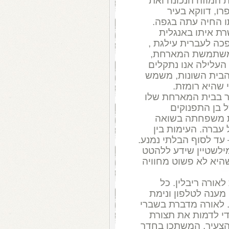
ת המוזה הנכונה ואת
ו, דווקא בעיר
 החיה עתה בגפה.
ת איתו באנגלית
כה לעברית עילגת ,
משתמשת המארחת,
עלילה אנו נתקלים
 הבית השונות, משמש
י שהיא רומזת.
 בבית המארחת שלו
 בן התפנוקים
את משפחתה בשואה
עברה. העימות בין
 עד לסוף הבלתי נמנע.
ילשטיין שידע ללהטט
היא לא פשוט מחוויה
ורה ריבלין. כל
 מענה לטלפון ונימת
. לאורה מדברת בשברי
די לדמות את תצורת
הצעיר, המשתכן בחדר