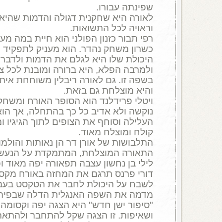
שפינתה עבורו.
לאורה היא שחקנית דגולה והדמות שהיא
וראויה לכל התשואות.
רפי תבור כזנון הפולני הוא חיית במה מע
כשרון משחק נהדר. הוא מעניק לתפקיד חי
היכולת שלו היא לגלם את הדמות ולדבר
ולמרבה הפלא, היא ברורה ומובנת לכל צו
בשפה זו. גם לאורה ריבלין משוחחת איתו
והיא מוצלחת גם בזאת.
ויטלי פרידלנד הוא הסופר האורח ומשחקו
נוקשה ולא אדיב כל כך בהתחלה, אך הו
העלילה וסוחף את הצופים לתוך הגיגיו ו
קולח ומוצלח מאוד.
התלבושות של אורן דר הן נאותות והולמות.
התאורה המוצלחת, המתמקדת על הנעשה 
לילי בן נחשון עצבה תפאורה יפה מאוד ו
דורי פרנס תרגם את המחזה באורח מקסים
לשבח על היכולת לחבר את הטקסט בעבר
מדמה את השפה האנגלית הדלה שבפיה 
"סיפור ישן חדש" היא הצגה יפה וקסומה,
ושאיפות. זו הצגה שקל להתחבר ולהתאה