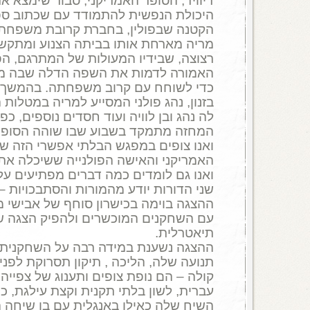
דיוויד, הסופר האמריקני, סבור שימצא א
היכולת הנפשית להתמודד עם שכתוב ספר
הקטנה שבפולין, בחברת קרובת משפחתו
מריה מארחת אותו בביתה הצנוע ומתקשר
רצוצה, שבידיו המעולות של המתרגם, הפ
האמורה לדמות את השפה הדלה שבה 
כדי לשוחח עם קרוב משפחתה. בהמשך ה
בזנון, נהג פולני המסייע למריה במטלות
לה נהג ובן לוויה ועוד חסדים נוספים, כפ
המחזה מתמקד בשבוע שבו שוהה הסופר
ואנו צופים במפגש הבלתי אפשרי הזה של
האמריקני והאישה הפולנייה ששיכלה 
ואנו גם לומדים כמה דברים מפתיעים על 
שני הדורות יודע מהמורות והסתבכויות –
ההצגה בוימה בכישרון סוחף של אבישי מ
עם השחקנים המוכשרים ולהפיק הצגה ש
תיאטרלית.
ההצגה נשענת במידה רבה על השחקנית לא
תנועה שלה, הליכה , תיקון תסרוקת לפני
קולה – הם נופת צופים ותענוג של צפייה
עברית, לשון בלתי תקנית וקצת עילגת, כ
השיח שלה כאילו באנגלית עם בן שיחה 