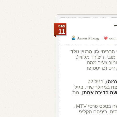
ספט
11
Aaron Morag
 בן 74 . המוזיקאי הבריטי ג'ון מרטין נולד
19 . יגאל בשן, שיהיה בריא, בן 64 . מובי, ריצ'רד מלוויל,
 ג'וניור צעיר ממנו
3 והראפר לודקריס (כריסטופר
ננזה
), בגיל 72
רצח במהלך שוד, בגיל
ה בדירה אחת
), מת
ב-1987 , פיטר גבריאל לקח את כל הקופה בטכס פרסי MTV ,
שעה פרסים, ביניהם הקליפ