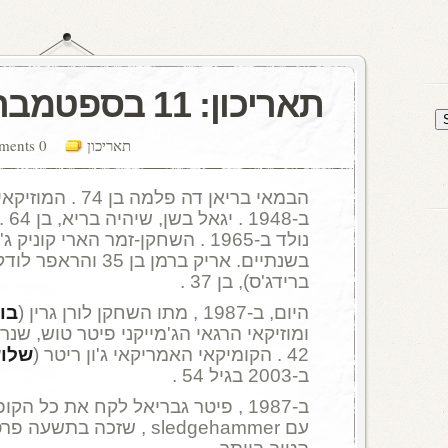
תאריכון: 11 בספטמבר
תאריכון
0 comments
הבמאי בריאן דה פלמה
ב-48
נולד ב-1965 . השחקן-זמר הארי קוניק
בשנתיים. אריק ברמן בן 5
ברידג'ס), בן 37 .
היום, ב-1987 , מתו השחקן לורן גרין (
בו
ומוזיקאי הרגאי הג'מייקני פיטר טוש, שנ
42 . הקומיקאי האמריקאי ג'ון ריטר (
שלוש
ב-2003 בגיל 54 .
עם sledgehammer , שזכה בת