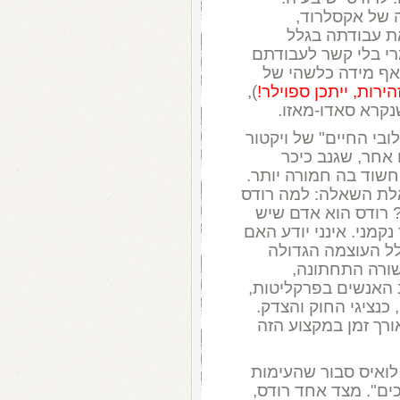
ה של אקסלרוד,
ת עבודתה בגלל
רי בלי קשר לעבודתם
אף מידה כלשהי של
הירות, ייתכן ספוילר!
),
קרא סאדו-מאזו.
ובי החיים" של ויקטור
 אחר, שגנב כיכר
חשוד בה חמורה יותר.
שאלת השאלה: למה רודס
? רודס הוא אדם שיש
נקמני. אינני יודע האם
לל העוצמה הגדולה
ורה התחתונה,
ב האנשים בפרקליטות,
נציגי החוק והצדק.
ורך זמן במקצוע הזה
 לואיס סבור שהעימות
כים". מצד אחד רודס,