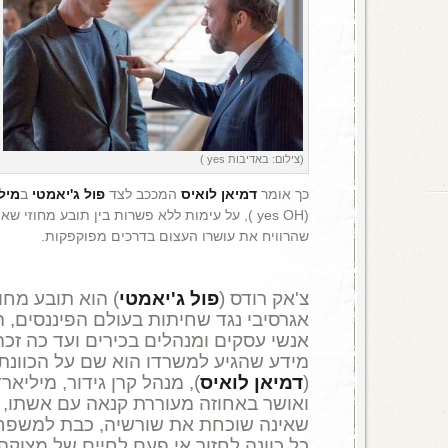
(צילום: באדיבות yes )
כך אומר
דמיאן לואיס
המככב לצד
פול ג'יאמטי
ב
מיל
(yes OH ), על עימות ללא פשרות בין תובע מחוזי
שהרוויח את עושרו העצום בדרכים מפוקפקות.
צ'אק רודס (
פול ג'יאמטי
) הוא תובע מחו
אגרסיבי נגד שחיתות בעולם הפיננסים, ה
אנשי עסקים ומנהלים בכירים ועד כה זכה
מידע שהגיע למשרדו הוא שם על הכוונת
(
דמיאן
לואיס
), מנהל קרן גידור, מיליא
ואושר באחוזה מעוררת קנאה עם אשתו, ל
שאינה שוכחת את שורשיה, כבת למשפחה 
כל כוונה לחזור אי פעם לחיים של מצוקה.