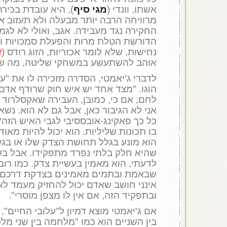
אשתו, וונדי (
מגי
סיף
), היא עובדת בכיר
מרוויחה הרבה יותר מבעלה ולא תעזוב א
החקירה נגד מעבידה. אגב, ואולי לא לגמ
הדורשת הטלת מרות והפעלת סמכויות ו
נחישות, שלא לומר אכזריות, הזוג רודס (
ז
אוהב להשתעשע במשחקי שליטה, מה שנ
לדברי ג'יאמטי, הסדרה מזכירה לו את "על
הוגו. "מצד אחד יש איש חוק שרודף אדם
לחם, אם כי, כמובן, העבירה שאקסלרוד 
אני לא הגיבור כאן, אבל גם לא הוא. נ
כל כך פאקינג-אובססיבי לגבי האיש הזה
בו תכונות שליליות. הוא יכול להיות מאוד 
הוא מונע בגלל תחושת הצדק שלו או בג
שהיא חלק בלתי נפרד מתפקידו. אבל בש
לדעתי, הוא מאמין בעשיית צדק. כמו רו
שבאמת ובתמים מאמינים בצדקת דרכם, כ
אינני חושב שאדם יכול להחזיק מעמד לא
ובתפקיד הזה, אם אין לו מצפן מוסרי".
אם ג'יאמטי מוצא דמיון ל"עלובי החיים",
בין השניים הוא כמו "מלחמה בין שני מל