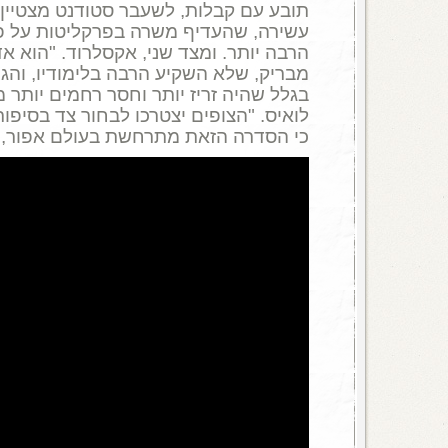
תובע עם קבלות, לשעבר סטודנט מצטיי
עשירה, שהעדיף משרה בפרקליטות על פנ
הרבה יותר. ומצד שני, אקסלרוד. "הוא א
מבריק, שלא השקיע הרבה בלימודיו, והגי
בגלל שהיה זריז יותר וחסר רחמים יותר
לואיס. "הצופים יצטרכו לבחור צד בסיפור 
כי הסדרה הזאת מתרחשת בעולם אפור, ל