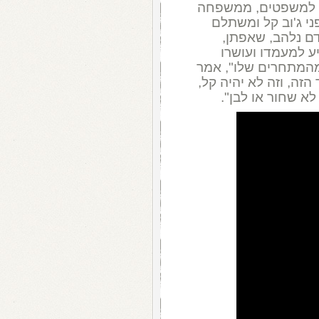
ן למשפטים, ממשפחה
י ג'וב קל ומשתלם
דם נלהב, שאפתן,
ע למעמדו ועושרו
 מהמתחרים שלו", אמר
הזה, וזה לא יהיה קל,
א שחור או לבן".