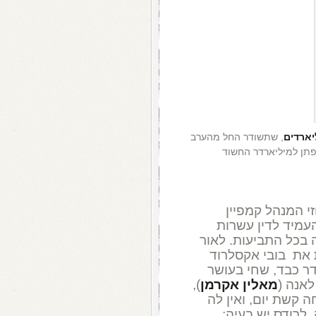
יארדים
, שתשודר החל מהערב
 שאפתן למיליארדר החשוד
זי המנהל קמפיין
עמיד לדין עשרות
 בכל התביעות. לאור
 את בובי אקסלרוד
רדר כבד, שחי בעושר
אנה (
מאלין אקרמן
),
קשת יום, ואין לה
 לרודס יש בעיה: