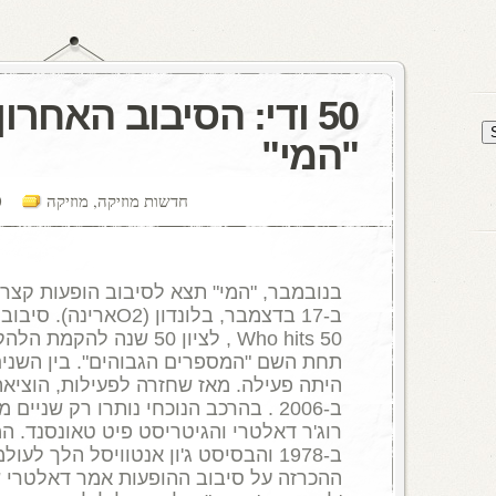
50 ודי: הסיבוב האחרון
"המי"
חדשות מוזיקה
,
מוזיקה
nts
בנובמבר
, "
המי
"
תצא לסיבוב הופעות קצר 
ב
-17
בדצמבר
,
בלונדון
(
O2
ארינה
).
סיבוב
Who hits 50
,
לציון
50
שנה להקמת הלהק
תחת השם
"
המספרים הגבוהים
".
בין השני
היתה פעילה
.
מאז שחזרה לפעילות
,
הוציאה
ב
-2006 .
בהרכב הנוכחי נותרו רק שניים מ
רוג
'
ר דאלטרי והגיטריסט פיט טאונסנד
.
המ
ב
-1978
והבסיסט ג
'
ון אנטוויסל הלך לעולמ
ההכרזה על סיבוב ההופעות אמר דאלטרי 