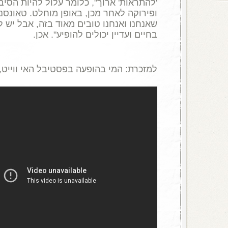
'
להתראות
'
ארוך
",
כלומר עלול להיות הסיב
ופירוקה לאחר מכן
,
באופן מוחלט
.
טאונסנ
שאנחנו ואנחנו טובים מאוד בזה
,
אבל יש לנ
בחיים ועדיין יכולים להופיע
".
אכן
.
למזכרת
:
המי בהופעה בפסטיבל האי ווייט
0 .