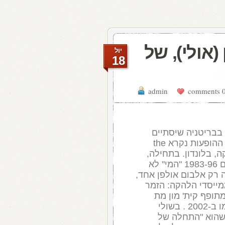
 (אולי), של
יול
18
admin
0 comme
בבריטניה שיסתיים
 ההופעות נקרא
the
ה
,
בלונדון
.
בתחילה
,
ם
1983-96 "
המי
"
לא
 רק אלבום אולפן אחד
,
מייסדי הלהקה
:
הזמר
תופף קית
'
מון מת
ו ב
-2002 .
בשולי
שהוא
"
התחלה של