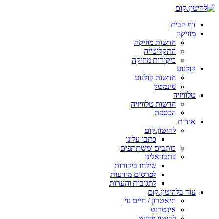
דף הבית
מוזיקה
חדשות מוזיקה
התקליטייה
ביקורות מוזיקה
קולנוע
חדשות קולנוע
סינמטק
טלוויזיה
חדשות טלוויזיה
הכספת
אודות
להיטון.קום
כתבו עלינו
כותבים ומשתתפים
כתבו אלינו
שילחו ביקורות
לפרסום מודעות
לתגובות והערות
עוד בלהיטון.קום
תיאטרון / חיים נוי
אינטרנט
להיטון.פרינט