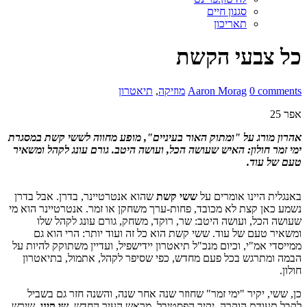
סגנון חיים
תאריכון
כל צבעי הקשת
0 comments
Aaron Morag
מוזיקה
,
תיאטרון
אפר
25
אהרון מורג על "ומתוק האור בעיניים", מופע מחווה לששי קשת במסגרת
ימי זמר חולון: האיש שעושה הכל, ועושה היטב. גורם עונג לקהל ומשאיר
טעם של עוד.
באנגלית היינו אומרים על
ששי קשת
שהוא אנטרטיינר, בדרן. אבל בדרן
נשמע כאן קצת לא מכובד, פחות-ערך משחקן או זמר. אנטרטיינר הוא מי
שעושה הכל, ועושה היטב: שר, רוקד, משחק, גורם עונג לקהל שלו
ומשאיר טעם של עוד. ששי קשת הוא כל זה ועוד יותר: הרי הוא גם
ממייסדי אמ"י, וכיום מנכ"ל תיאטרון יידישפיל, ועדיין משתוקק להיות על
הבמה ומתרגש בכל פעם מחדש, כפי שסיפר לקהל, אתמול, בתיאטרון
חולון.
כן, ששי, יקיר "ימי זמר" שחוזר שנה אחר שנה, והשנה חזר גם בשביל
לקבל תעודת הוקרה, יקיר הפסטיבל, מראש העיר החדש,
שי קינן
, שירש