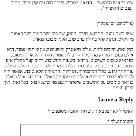
שרו "האיש מלמנשה". הדואט המרגש ביותר היה עם
קרן הדר
, מתוך
"פנטום האופרה".
(צילומים: יוסי צבקר)
ששי קשת נהנה, התרגש, חיבק, חובק, שר פופ ושר חזנות ושר כאמור
מיוזיקלס, ונתן לקהל בחולון ערב טוב, חגיגי ומכובד מאוד.
בכל זאת, חייבים לומר: אולם תיאטרון ומופעים שאין לו חניון צמוד, הוא
אולם פגום. המרחק מהחניון הקרוב לתיאטרון חולון הוא ארוך ומסוכן,
בוודאי לאנשים קשישים, בוודאי בשעות החשיכה. רחוב קוגל בחולון אינו
סימפטי גם ביום, בגלל העבודות הבלתי נגמרות של הרכבת הקלה. בלילה,
עוד יותר גרוע, בגלל המהמורות, הגדרות, התאורה הלא טובה. אפשר היה
לסדר לאזרחים ותיקים שאטל חינם מהחניון לאולם, ובחזרה. אבל בחולון
כנראה סומכים על התושבים שיסתדרו עם מה שיש, ויבואו בכל זאת, תוך
סיכון עצמם.
Leave a Reply
האימייל לא יוצג באתר.
שדות החובה מסומנים
*
התגובה שלך
*